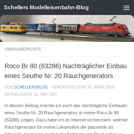
Schellers Modelleisenbahn-Blog
Zum Inhalt springen
UMBAUBERICHTE
Roco Br 80 (63286) Nachträglicher Einbau
eines Seuthe Nr. 20 Rauchgenerators
VON
SCHELLERSBLOG
· VERÖFFENTLICHT
20. MÄRZ 2020
·
AKTUALISIERT
12. MAI 2021
In diesem Beitrag möchte ich euch das nachträgliche Einbauen
eines Seuthe Nr. 20 Rauchgenerators in meine Roco Br 80
(63286) zeigen. Dazu habe ich im Internet recherchiert, welcher
Rauchgenerator für meine Lokomotive der passende ist.